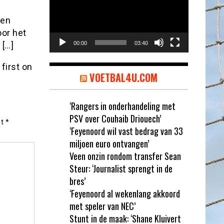
een
oor het
 […]
00:00
03:40
first on
VOETBAL4U.COM
‘Rangers in onderhandeling met
PSV over Couhaib Driouech’
et
*
‘Feyenoord wil vast bedrag van 33
miljoen euro ontvangen’
Veen onzin rondom transfer Sean
Steur: ‘Journalist sprengt in de
bres’
‘Feyenoord al wekenlang akkoord
met speler van NEC’
Stunt in de maak: ‘Shane Kluivert