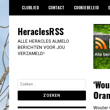
Ga
CLUBLIED
CONTACT
COOKIEBELEID
naar
de
inhoud
HeraclesRSS
ALLE HERACLES ALMELO
BERICHTEN VOOR JOU
VERZAMELD!
‘Wou
Zoeken
naar:
Oran
Wouter 