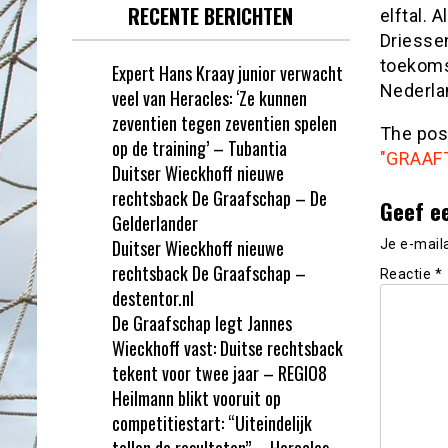
RECENTE BERICHTEN
elftal. 
Driessen
toekomst
Expert Hans Kraay junior verwacht
Nederlan
veel van Heracles: ‘Ze kunnen
zeventien tegen zeventien spelen
The po
op de training’ – Tubantia
"GRAAFT
Duitser Wieckhoff nieuwe
rechtsback De Graafschap – De
Geef e
Gelderlander
Duitser Wieckhoff nieuwe
Je e-mail
rechtsback De Graafschap –
Reactie
*
destentor.nl
De Graafschap legt Jannes
Wieckhoff vast: Duitse rechtsback
tekent voor twee jaar – REGIO8
Heilmann blikt vooruit op
competitiestart: “Uiteindelijk
tellen de resultaten” – Heracles