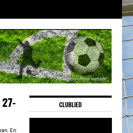
 27-
CLUBLIED
Videospeler
pan. En