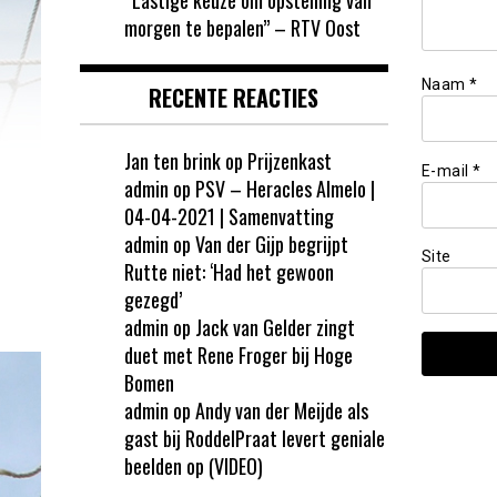
morgen te bepalen” – RTV Oost
Naam
*
RECENTE REACTIES
Jan ten brink
op
Prijzenkast
E-mail
*
admin
op
PSV – Heracles Almelo |
04-04-2021 | Samenvatting
admin
op
Van der Gijp begrijpt
Site
Rutte niet: ‘Had het gewoon
gezegd’
admin
op
Jack van Gelder zingt
duet met Rene Froger bij Hoge
Bomen
admin
op
Andy van der Meijde als
gast bij RoddelPraat levert geniale
beelden op (VIDEO)