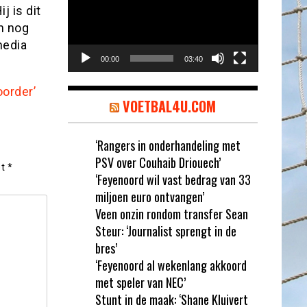
j is dit
n nog
media
00:00
03:40
oorder’
VOETBAL4U.COM
‘Rangers in onderhandeling met
PSV over Couhaib Driouech’
et
*
‘Feyenoord wil vast bedrag van 33
miljoen euro ontvangen’
Veen onzin rondom transfer Sean
Steur: ‘Journalist sprengt in de
bres’
‘Feyenoord al wekenlang akkoord
met speler van NEC’
Stunt in de maak: ‘Shane Kluivert