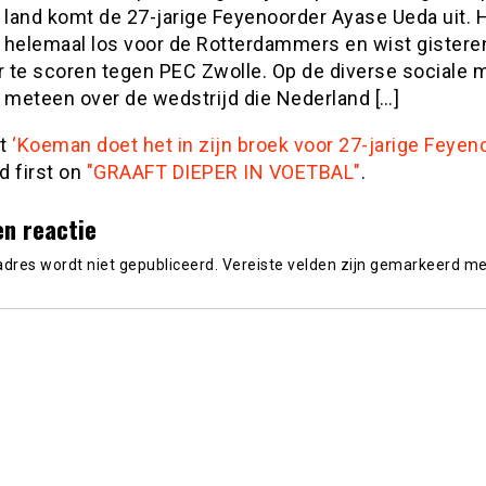
 land komt de 27-jarige Feyenoorder Ayase Ueda uit. Hi
 helemaal los voor de Rotterdammers en wist gistere
r te scoren tegen PEC Zwolle. Op de diverse sociale 
 meteen over de wedstrijd die Nederland […]
st
‘Koeman doet het in zijn broek voor 27-jarige Feyen
d first on
"GRAAFT DIEPER IN VOETBAL"
.
en reactie
adres wordt niet gepubliceerd.
Vereiste velden zijn gemarkeerd m