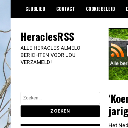
Ga
CLUBLIED
CONTACT
COOKIEBELEID
naar
de
inhoud
HeraclesRSS
ALLE HERACLES ALMELO
BERICHTEN VOOR JOU
VERZAMELD!
‘Koe
Zoeken
naar:
jari
Het Nede