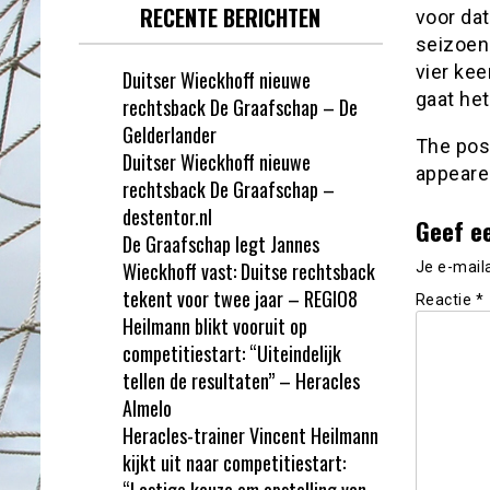
RECENTE BERICHTEN
voor dat
seizoen
vier kee
Duitser Wieckhoff nieuwe
gaat het
rechtsback De Graafschap – De
Gelderlander
The po
Duitser Wieckhoff nieuwe
appeare
rechtsback De Graafschap –
destentor.nl
Geef e
De Graafschap legt Jannes
Wieckhoff vast: Duitse rechtsback
Je e-mail
tekent voor twee jaar – REGIO8
Reactie
*
Heilmann blikt vooruit op
competitiestart: “Uiteindelijk
tellen de resultaten” – Heracles
Almelo
Heracles-trainer Vincent Heilmann
kijkt uit naar competitiestart:
“Lastige keuze om opstelling van