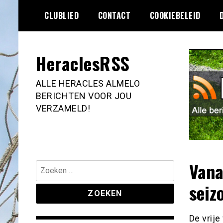
Ga
CLUBLIED
CONTACT
COOKIEBELEID
naar
de
inhoud
HeraclesRSS
ALLE HERACLES ALMELO
BERICHTEN VOOR JOU
VERZAMELD!
Vana
Zoeken
naar:
seiz
De vrij