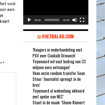
het voor
voor een
ge
kaart
00:00
03:40
VOETBAL4U.COM
‘Rangers in onderhandeling met
PSV over Couhaib Driouech’
‘Feyenoord wil vast bedrag van 33
et
*
miljoen euro ontvangen’
Veen onzin rondom transfer Sean
Steur: ‘Journalist sprengt in de
bres’
‘Feyenoord al wekenlang akkoord
met speler van NEC’
Stunt in de maak: ‘Shane Kluivert