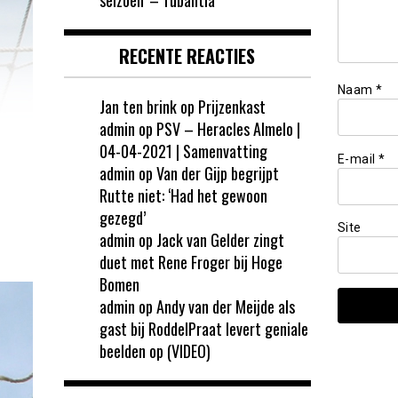
RECENTE REACTIES
Naam
*
Jan ten brink
op
Prijzenkast
admin
op
PSV – Heracles Almelo |
04-04-2021 | Samenvatting
E-mail
*
admin
op
Van der Gijp begrijpt
Rutte niet: ‘Had het gewoon
gezegd’
Site
admin
op
Jack van Gelder zingt
duet met Rene Froger bij Hoge
Bomen
admin
op
Andy van der Meijde als
gast bij RoddelPraat levert geniale
beelden op (VIDEO)