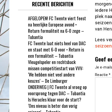
RECENTE BERICHTEN
morgeno
iedere 
plek na
AFGELOPEN! FC Twente viert feest
seizoenk
na heerlijke Europese avond •
van Her
Return formaliteit na 6-0 zege –
Tubantia
Lees ve
FC Twente laat niets heel van DAC
seizoen
en staat met 6-0 voor • Return is
een formaliteit – Tubantia
Geef e
Vleugelspeler en rechtsback
missen competitiestart van VVV:
Je e-mail
‘We hebben niet veel andere
Reactie
*
keuzes’ – De Limburger
ONDERWEG | FC Twente al vroeg op
voorsprong tegen DAC – Tubantia
Is Heracles klaar voor de start?
‘Ons niveau is beter dan vorig
seizoen’ – Tubantia