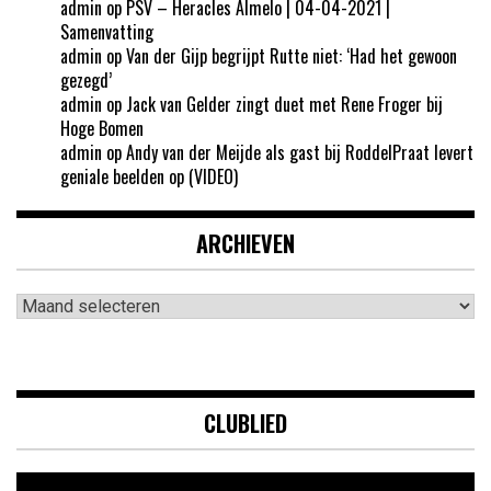
admin
op
PSV – Heracles Almelo | 04-04-2021 |
Samenvatting
admin
op
Van der Gijp begrijpt Rutte niet: ‘Had het gewoon
gezegd’
admin
op
Jack van Gelder zingt duet met Rene Froger bij
Hoge Bomen
admin
op
Andy van der Meijde als gast bij RoddelPraat levert
geniale beelden op (VIDEO)
ARCHIEVEN
Archieven
CLUBLIED
Videospeler