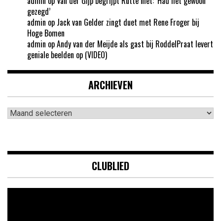
admin
op
Van der Gijp begrijpt Rutte niet: ‘Had het gewoon
gezegd’
admin
op
Jack van Gelder zingt duet met Rene Froger bij
Hoge Bomen
admin
op
Andy van der Meijde als gast bij RoddelPraat levert
geniale beelden op (VIDEO)
ARCHIEVEN
Archieven
CLUBLIED
Videospeler