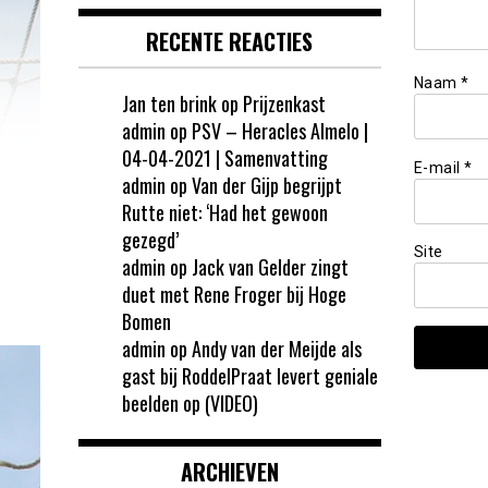
RECENTE REACTIES
Naam
*
Jan ten brink
op
Prijzenkast
admin
op
PSV – Heracles Almelo |
04-04-2021 | Samenvatting
E-mail
*
admin
op
Van der Gijp begrijpt
Rutte niet: ‘Had het gewoon
gezegd’
Site
admin
op
Jack van Gelder zingt
duet met Rene Froger bij Hoge
Bomen
admin
op
Andy van der Meijde als
gast bij RoddelPraat levert geniale
beelden op (VIDEO)
ARCHIEVEN