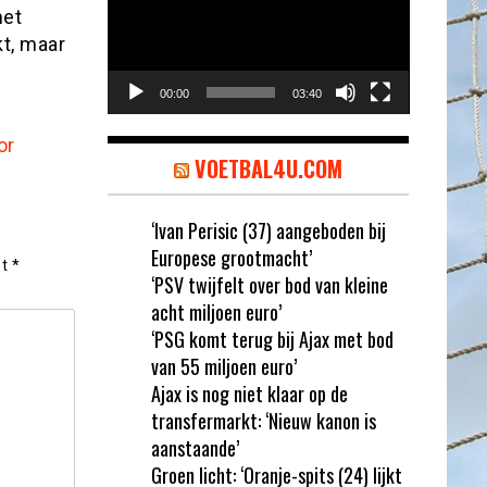
met
t, maar
00:00
03:40
or
VOETBAL4U.COM
‘Ivan Perisic (37) aangeboden bij
Europese grootmacht’
et
*
‘PSV twijfelt over bod van kleine
acht miljoen euro’
‘PSG komt terug bij Ajax met bod
van 55 miljoen euro’
Ajax is nog niet klaar op de
transfermarkt: ‘Nieuw kanon is
aanstaande’
Groen licht: ‘Oranje-spits (24) lijkt