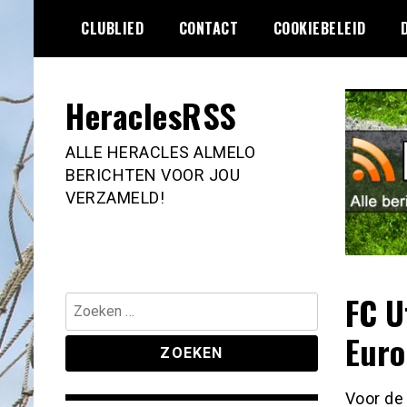
Ga
CLUBLIED
CONTACT
COOKIEBELEID
naar
de
inhoud
HeraclesRSS
ALLE HERACLES ALMELO
BERICHTEN VOOR JOU
VERZAMELD!
FC U
Zoeken
naar:
Euro
Voor de