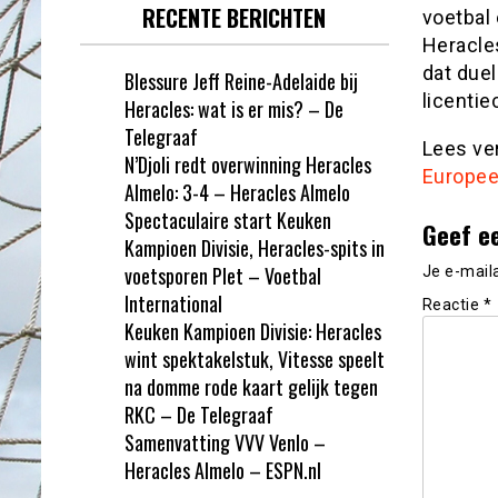
RECENTE BERICHTEN
voetbal 
Heracle
dat duel
Blessure Jeff Reine-Adelaide bij
licenti
Heracles: wat is er mis? – De
Telegraaf
Lees ve
N’Djoli redt overwinning Heracles
Europee
Almelo: 3-4 – Heracles Almelo
Spectaculaire start Keuken
Geef e
Kampioen Divisie, Heracles-spits in
voetsporen Plet – Voetbal
Je e-mail
International
Reactie
*
Keuken Kampioen Divisie: Heracles
wint spektakelstuk, Vitesse speelt
na domme rode kaart gelijk tegen
RKC – De Telegraaf
Samenvatting VVV Venlo –
Heracles Almelo – ESPN.nl