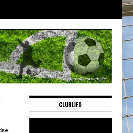
r
CLUBLIED
Videospeler
ndse