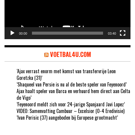
00:00
03:40
VOETBAL4U.COM
‘Ajax verrast enorm met komst van transfervrije Leon
Goretzka (31)’
‘Shaqueel van Persie is nu al de beste speler van Feyenoord’
Ajax haalt speler van Barca en verhuurd hem direct aan Celta
de Vigo’
‘Feyenoord meldt zich voor 24-jarige Spanjaard Javi Lopez’
VIDEO: Samenvatting Cambuur – Excelsior (0-4 Eredivisie)
‘Ivan Perisic (37) aangeboden bij Europese grootmacht’