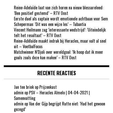
Reine-Adelaïde laat van zich horen na nieuw blessureleed:
‘Ben positief gestemd’ – RTV Oost
Eerste duel als captain wordt emotionele achtbaan voor Sem
Scheperman: ‘Dit was een wijze les’ – Tubantia
Vincent Heilmann zag ‘interessante wedstrijd’: ‘Uiteindelijk
telt het resultaat’ – RTV Oost
Reine-Adélaïde maakt indruk bij Heracles, maar valt al snel
uit – VoetbalFocus
Matchwinner N’Djoli over wereldgoal: ‘Ik hoop dat ik meer
goals zoals deze kan maken’ – RTV Oost
RECENTE REACTIES
Jan ten brink
op
Prijzenkast
admin
op
PSV – Heracles Almelo | 04-04-2021 |
Samenvatting
admin
op
Van der Gijp begrijpt Rutte niet: ‘Had het gewoon
gezegd’