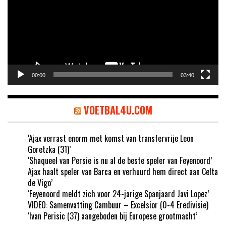
00:00
03:40
VOETBAL4U.COM
‘Ajax verrast enorm met komst van transfervrije Leon
Goretzka (31)’
‘Shaqueel van Persie is nu al de beste speler van Feyenoord’
Ajax haalt speler van Barca en verhuurd hem direct aan Celta
de Vigo’
‘Feyenoord meldt zich voor 24-jarige Spanjaard Javi Lopez’
VIDEO: Samenvatting Cambuur – Excelsior (0-4 Eredivisie)
‘Ivan Perisic (37) aangeboden bij Europese grootmacht’