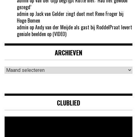
admin
op
Van der Gijp begrijpt Rutte niet: ‘Had het gewoon
gezegd’
admin
op
Jack van Gelder zingt duet met Rene Froger bij
Hoge Bomen
admin
op
Andy van der Meijde als gast bij RoddelPraat levert
geniale beelden op (VIDEO)
ARCHIEVEN
Archieven
CLUBLIED
Videospeler