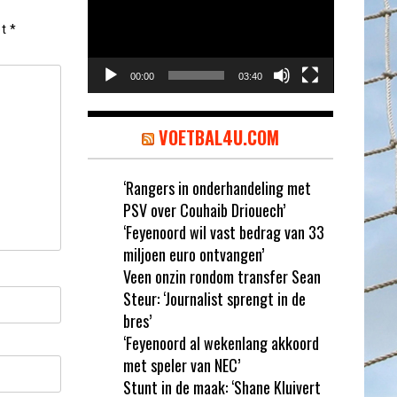
et
*
00:00
03:40
VOETBAL4U.COM
‘Rangers in onderhandeling met
PSV over Couhaib Driouech’
‘Feyenoord wil vast bedrag van 33
miljoen euro ontvangen’
Veen onzin rondom transfer Sean
Steur: ‘Journalist sprengt in de
bres’
‘Feyenoord al wekenlang akkoord
met speler van NEC’
Stunt in de maak: ‘Shane Kluivert