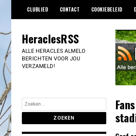
Ga
CLUBLIED
CONTACT
COOKIEBELEID
naar
de
inhoud
HeraclesRSS
ALLE HERACLES ALMELO
BERICHTEN VOOR JOU
VERZAMELD!
Fans
Zoeken
naar:
stad
Geef e