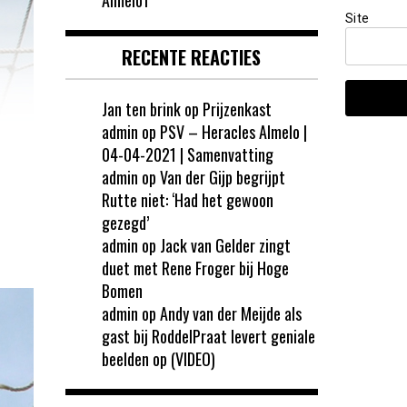
Site
RECENTE REACTIES
Jan ten brink
op
Prijzenkast
admin
op
PSV – Heracles Almelo |
04-04-2021 | Samenvatting
admin
op
Van der Gijp begrijpt
Rutte niet: ‘Had het gewoon
gezegd’
admin
op
Jack van Gelder zingt
duet met Rene Froger bij Hoge
Bomen
admin
op
Andy van der Meijde als
gast bij RoddelPraat levert geniale
beelden op (VIDEO)