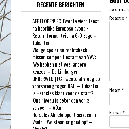
RECENTE BERICHTEN
Je e-mail
Reactie
*
AFGELOPEN! FC Twente viert feest
na heerlijke Europese avond •
Return formaliteit na 6-0 zege –
Tubantia
Vleugelspeler en rechtsback
missen competitiestart van VVV:
‘We hebben niet veel andere
keuzes’ – De Limburger
ONDERWEG | FC Twente al vroeg op
voorsprong tegen DAC – Tubantia
Naam
*
Is Heracles klaar voor de start?
‘Ons niveau is beter dan vorig
seizoen’ – AD.nl
E-mail
*
Heracles Almelo opent seizoen in
Venlo: “We staan er goed op” –
Almelo1