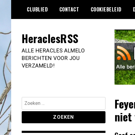
Ga
CLUBLIED
CONTACT
COOKIEBELEID
naar
de
inhoud
HeraclesRSS
ALLE HERACLES ALMELO
BERICHTEN VOOR JOU
VERZAMELD!
Feye
Zoeken
naar:
niet
Geef e