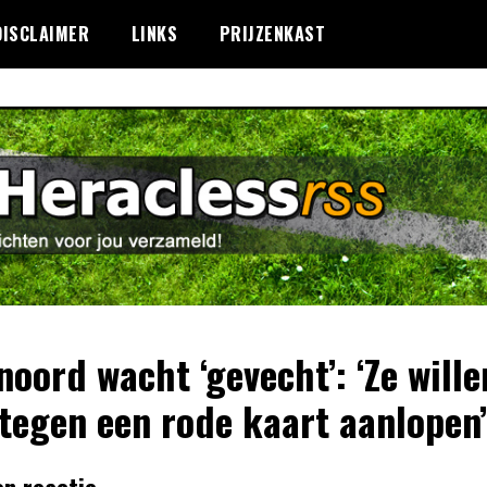
DISCLAIMER
LINKS
PRIJZENKAST
noord wacht ‘gevecht’: ‘Ze wille
 tegen een rode kaart aanlopen’
en reactie