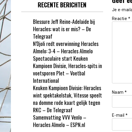
RECENTE BERICHTEN
Je e-mail
Reactie
*
Blessure Jeff Reine-Adelaide bij
Heracles: wat is er mis? – De
Telegraaf
N’Djoli redt overwinning Heracles
Almelo: 3-4 – Heracles Almelo
Spectaculaire start Keuken
Kampioen Divisie, Heracles-spits in
voetsporen Plet – Voetbal
International
Keuken Kampioen Divisie: Heracles
Naam
*
wint spektakelstuk, Vitesse speelt
na domme rode kaart gelijk tegen
RKC – De Telegraaf
E-mail
*
Samenvatting VVV Venlo –
Heracles Almelo – ESPN.nl