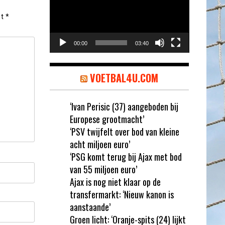
et
*
00:00
03:40
VOETBAL4U.COM
‘Ivan Perisic (37) aangeboden bij
Europese grootmacht’
‘PSV twijfelt over bod van kleine
acht miljoen euro’
‘PSG komt terug bij Ajax met bod
van 55 miljoen euro’
Ajax is nog niet klaar op de
transfermarkt: ‘Nieuw kanon is
aanstaande’
Groen licht: ‘Oranje-spits (24) lijkt