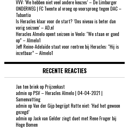
VVV: ‘We hebben niet veel andere keuzes’ – De Limburger
ONDERWEG | FC Twente al vroeg op voorsprong tegen DAC –
Tubantia
Is Heracles klaar voor de start? ‘Ons niveau is beter dan
vorig seizoen’ – AD.nl
Heracles Almelo opent seizoen in Venlo: “We staan er goed
op” – Almelo1
Jeff Reine-Adelaïde staat voor rentree bij Heracles: “Hij is
inzetbaar” – Almelo1
RECENTE REACTIES
Jan ten brink
op
Prijzenkast
admin
op
PSV – Heracles Almelo | 04-04-2021 |
Samenvatting
admin
op
Van der Gijp begrijpt Rutte niet: ‘Had het gewoon
gezegd’
admin
op
Jack van Gelder zingt duet met Rene Froger bij
Hoge Bomen